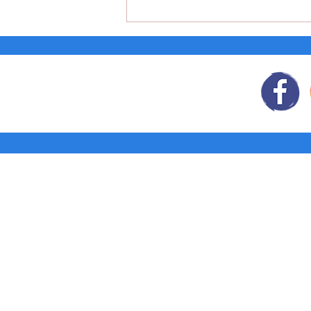
Planner semanal de comidas
Síguenos
en:
Tienda: Agendas y
Libretas
Pedidos corporativos
¿Quiénes
somos?