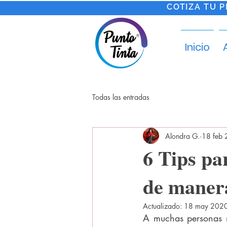
COTIZA TU 
Inicio
Todas las entradas
Alondra G.
18 feb
6 Tips pa
de manera
Actualizado:
18 may 202
A muchas personas n