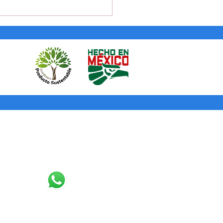
n un cabello más bonito
stas mascarillas
Contacto
3327076988
contacto@puntotinta.com