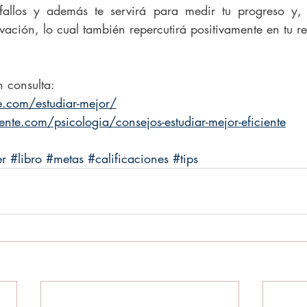
fallos y además te servirá para medir tu progreso y, p
vación, lo cual también repercutirá positivamente en tu r
 consulta: 
e.com/estudiar-mejor/
ente.com/psicologia/consejos-estudiar-mejor-eficiente
r
#libro
#metas
#calificaciones
#tips