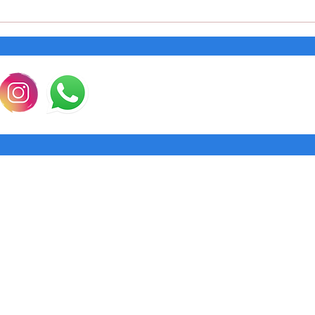
Conoce México... ¿Ya sabes a
Obté
dónde viajar después de la
con é
pandemia?