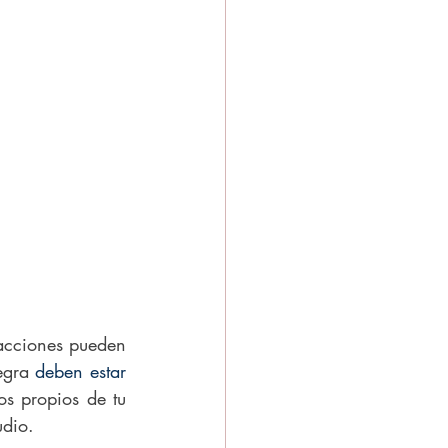
acciones pueden 
egra 
deben estar 
os propios de tu 
udio.