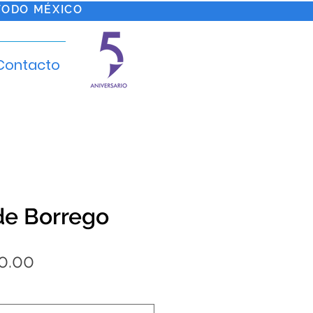
TODO MÉXICO
Contacto
de Borrego
Precio
0.00
de
oferta