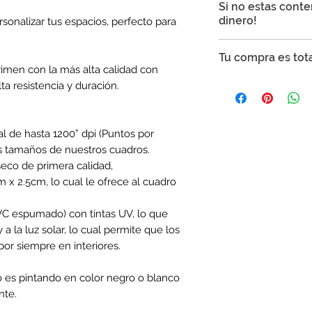
Si no estas cont
Mexicana en cuadro
dinero!
sonalizar tus espacios, perfecto para
Tiempo de envío 
naturales
Punto Tinta garatiz
Tu compra es tot
Tiempo de envío 
podrás realizar cam
imen con la más alta calidad con
10 días naturales
producto presenta l
Tu compra es segur
ta resistencia y duración.
Si el artículo pr
SSL para proteger t
Si el artículo q
que no te preocupe
Si el artículo pr
al de hasta 1200” dpi (Puntos por
Si el artículo no
s tamaños de nuestros cuadros.
La garantía es váli
eco de primera calidad,
días naturales
despu
 x 2.5cm, lo cual le ofrece al cuadro
La garantía incluye
del mismo valor o u
PVC espumado) con tintas UV, lo que
tiene que pagar la 
 a la luz solar, lo cual permite que los
no querer cambiarlo
or siempre en interiores.
el reembolso total 
Para hacer válida l
el cuadro. Será ne
o es pintando en color negro o blanco
atención
contacto
nte.
WhatsApp al 33 2