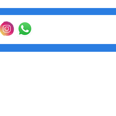
la garantía, Punto 
instrucciones para 
costo). Al llegar el
aceptada y te reem
enviaremos el prod