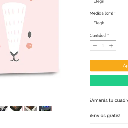
Elegir
Medida (cm)
*
Elegir
Cantidad
*
Ag
¡Amarás tu cuadr
¡Nuestros cuadros 
¡Envíos gratis!
especial a cualquie
Todos los envíos so