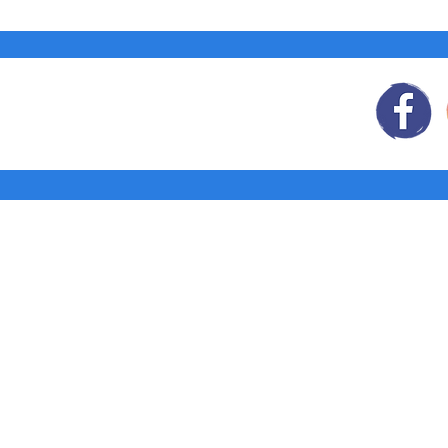
Síguenos
en:
Tienda: Agendas y
Libretas
Pedidos corporativos
¿Quiénes
somos?