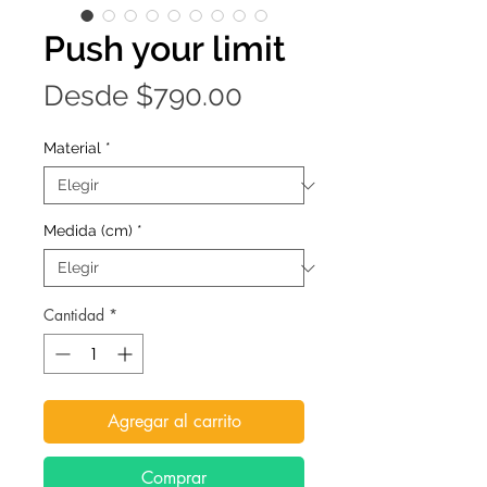
Push your limit
Precio
Desde
$790.00
de
Material
*
oferta
Medida (cm)
*
Cantidad
*
Agregar al carrito
Comprar