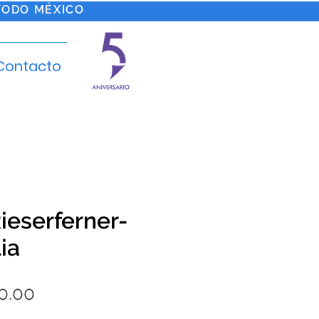
TODO MÉXICO
Contacto
ieserferner-
lia
Precio
0.00
de