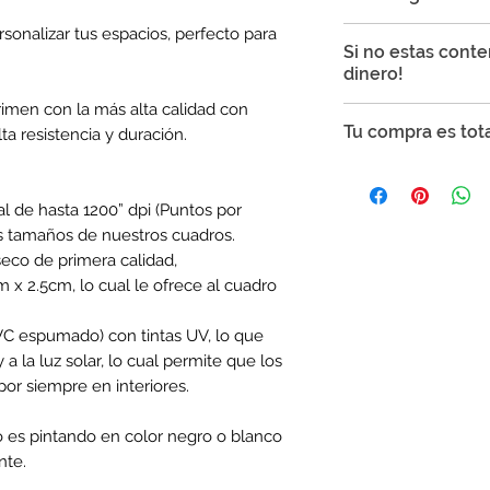
especial a cualquie
sonalizar tus espacios, perfecto para
Todos los envíos so
Si no estas cont
Mexicana en cuadro
dinero!
Tiempo de envío 
naturales
imen con la más alta calidad con
Punto Tinta garatiz
Tu compra es tot
Tiempo de envío 
ta resistencia y duración.
podrás realizar cam
10 días naturales
producto presenta l
Tu compra es segur
Si el artículo pr
SSL para proteger t
al de hasta 1200” dpi (Puntos por
Si el artículo q
que no te preocupe
s tamaños de nuestros cuadros.
Si el artículo pr
Si el artículo no
eco de primera calidad,
La garantía es váli
 x 2.5cm, lo cual le ofrece al cuadro
días naturales
despu
La garantía incluye
PVC espumado) con tintas UV, lo que
del mismo valor o u
 a la luz solar, lo cual permite que los
tiene que pagar la 
or siempre en interiores.
no querer cambiarlo
el reembolso total 
o es pintando en color negro o blanco
Para hacer válida l
nte.
el cuadro. Será ne