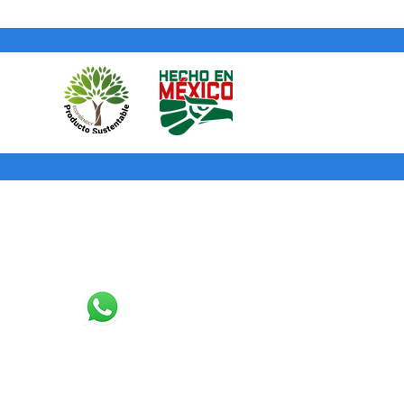
@puntotinta.com
o por
707 6988
y en caso de proceder
Tinta ® te mandará una guía e
enviar de regreso el cuadro (sin
 cuadro al destino la garantía será
bolsaremos tu dinero o te
ucto que hayas elegido.
Contacto
3327076988
contacto@puntotinta.com