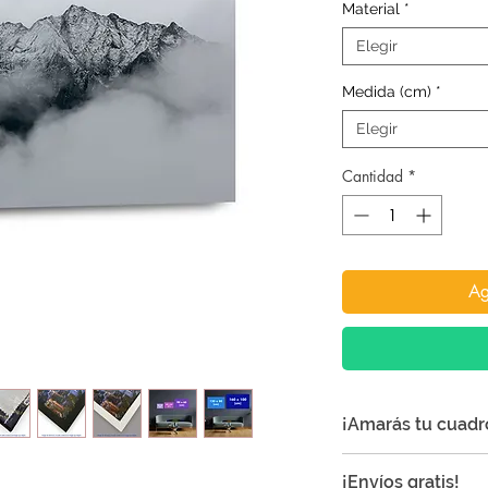
Material
*
Elegir
Medida (cm)
*
Elegir
Cantidad
*
Ag
¡Amarás tu cuadr
¡Nuestros cuadros 
¡Envíos gratis!