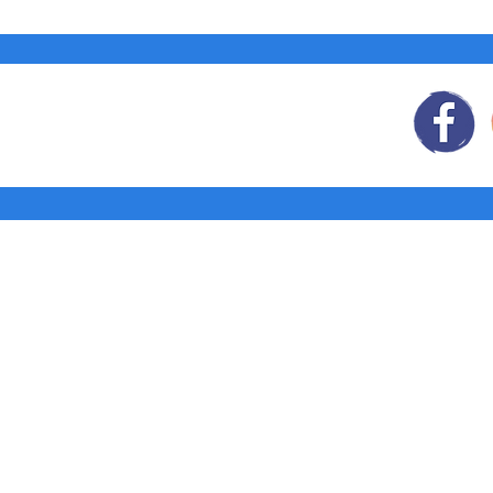
Síguenos
en:
Tienda: Agendas y
Libretas
Pedidos corporativos
¿Quiénes
somos?