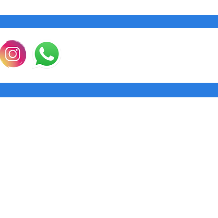
atención
contacto
WhatsApp al 33 2
la garantía, Punto 
instrucciones para 
costo). Al llegar el
aceptada y te reem
enviaremos el prod