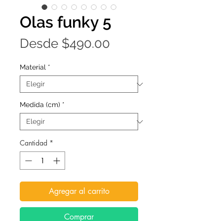
Olas funky 5
Precio
Desde
$490.00
de
Material
*
oferta
Medida (cm)
*
Cantidad
*
Agregar al carrito
Comprar