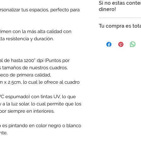
Si no estas cont
Mexicana en cuadro
dinero!
sonalizar tus espacios, perfecto para
Tiempo de envío 
naturales
Punto Tinta garatiz
Tu compra es tot
Tiempo de envío 
podrás realizar cam
imen con la más alta calidad con
10 días naturales
producto presenta l
Tu compra es segur
ta resistencia y duración.
Si el artículo pr
SSL para proteger t
Si el artículo q
que no te preocupe
Si el artículo pr
al de hasta 1200” dpi (Puntos por
Si el artículo no
s tamaños de nuestros cuadros.
La garantía es váli
eco de primera calidad,
días naturales
despu
 x 2.5cm, lo cual le ofrece al cuadro
La garantía incluye
del mismo valor o u
PVC espumado) con tintas UV, lo que
tiene que pagar la 
 a la luz solar, lo cual permite que los
no querer cambiarlo
or siempre en interiores.
el reembolso total 
Para hacer válida l
el cuadro. Será ne
o es pintando en color negro o blanco
atención
contacto
nte.
WhatsApp al 33 2