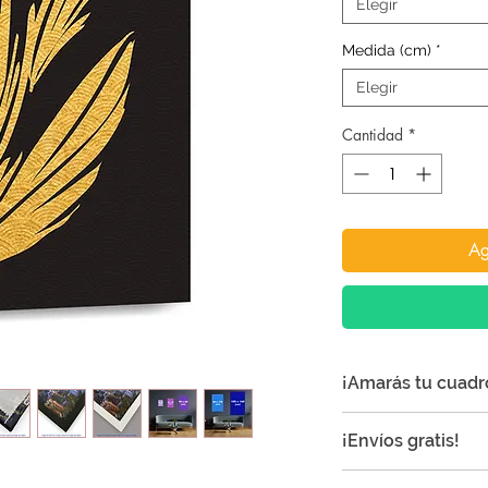
Elegir
Medida (cm)
*
Elegir
Cantidad
*
Ag
¡Amarás tu cuadr
¡Nuestros cuadros 
¡Envíos gratis!
especial a cualquie
Todos los envíos so