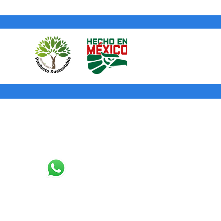
Tinta ® te mandará una guía e
enviar de regreso el cuadro (sin
 cuadro al destino la garantía será
bolsaremos tu dinero o te
ucto que hayas elegido.
Contacto
3327076988
contacto@puntotinta.com