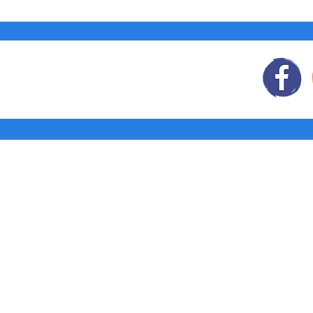
Síguenos
en:
Tienda: Agendas y
Libretas
Pedidos corporativos
¿Quiénes
somos?