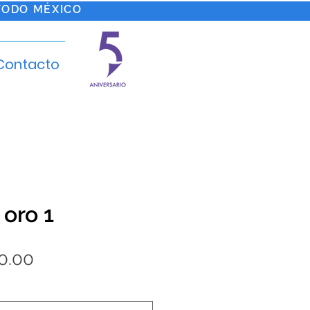
TODO MÉXICO
Contacto
 oro 1
Precio
0.00
de
oferta