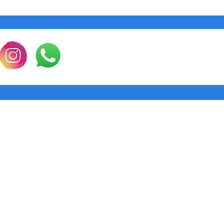
la garantía, Punto 
instrucciones para 
costo). Al llegar el
aceptada y te reem
enviaremos el prod