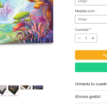
Elegir
Medida (cm)
*
Elegir
Cantidad
*
Ag
¡Amarás tu cuadr
¡Nuestros cuadros 
¡Envíos gratis!
especial a cualquie
Todos los envíos so