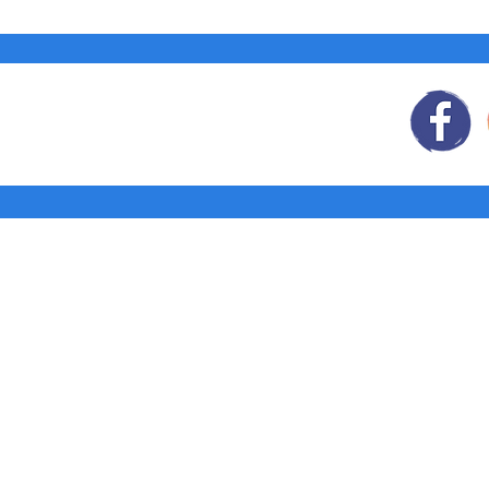
Síguenos
en:
Tienda: Agendas y
Libretas
Pedidos corporativos
¿Quiénes
somos?