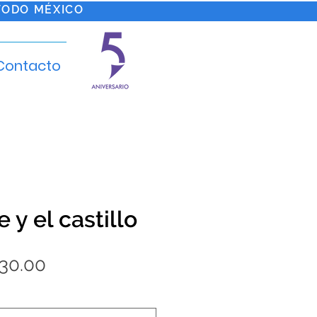
TODO MÉXICO
Contacto
 y el castillo
Precio
330.00
de
oferta