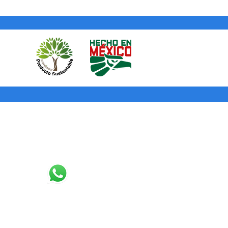
Tinta ® te mandará una guía e
enviar de regreso el cuadro (sin
 cuadro al destino la garantía será
bolsaremos tu dinero o te
ucto que hayas elegido.
Contacto
3327076988
contacto@puntotinta.com