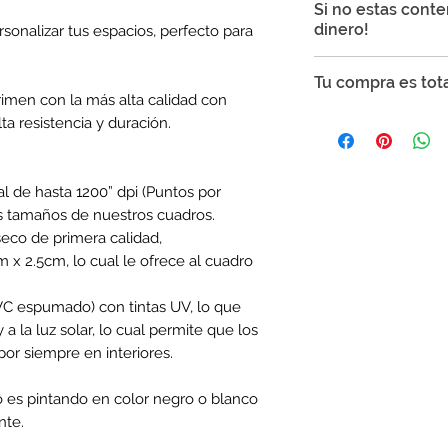
Si no estas cont
Mexicana en cuadro
dinero!
sonalizar tus espacios, perfecto para
Tiempo de envío 
naturales
Punto Tinta garatiz
Tu compra es tot
Tiempo de envío 
podrás realizar cam
imen con la más alta calidad con
10 días naturales
producto presenta l
Tu compra es segur
ta resistencia y duración.
Si el artículo pr
SSL para proteger t
Si el artículo q
que no te preocupe
Si el artículo pr
al de hasta 1200” dpi (Puntos por
Si el artículo no
s tamaños de nuestros cuadros.
La garantía es váli
eco de primera calidad,
días naturales
despu
 x 2.5cm, lo cual le ofrece al cuadro
La garantía incluye
del mismo valor o u
PVC espumado) con tintas UV, lo que
tiene que pagar la 
 a la luz solar, lo cual permite que los
no querer cambiarlo
or siempre en interiores.
el reembolso total 
Para hacer válida l
el cuadro. Será ne
o es pintando en color negro o blanco
atención
contacto
nte.
WhatsApp al 33 2