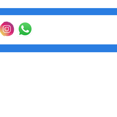
la garantía, Punto 
instrucciones para 
costo). Al llegar el
aceptada y te reem
enviaremos el prod