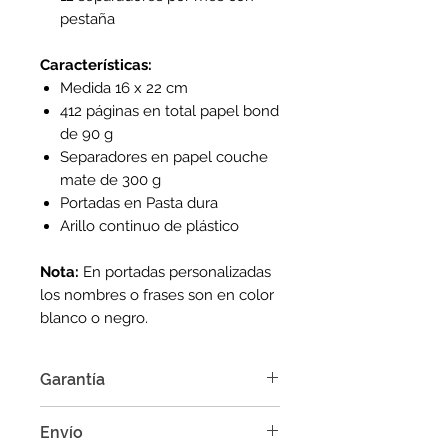
pestaña
Características:
Medida 16 x 22 cm
412 páginas en total papel bond
de 90 g
Separadores en papel couche
mate de 300 g
Portadas en Pasta dura
Arillo continuo de plástico
Nota:
En portadas personalizadas
los nombres o frases son en color
blanco o negro.
Garantía
Punto Tinta garatiza la calidad de
Envío
sus productos y podrás realiza