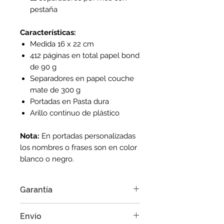
pestaña
Características:
Medida 16 x 22 cm
412 páginas en total papel bond
de 90 g
Separadores en papel couche
mate de 300 g
Portadas en Pasta dura
Arillo continuo de plástico
Nota:
En portadas personalizadas
los nombres o frases son en color
blanco o negro.
Garantía
Punto Tinta garatiza la calidad de
Envío
sus productos y podrás realiza