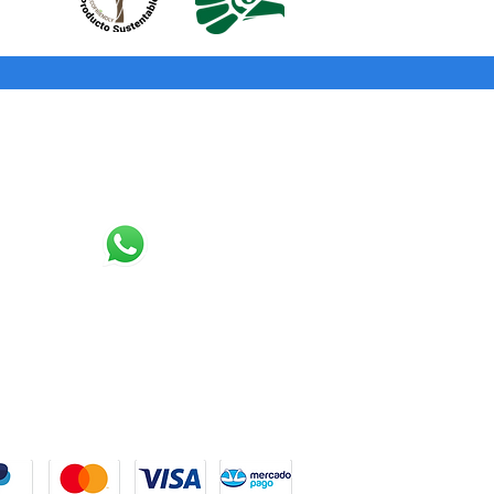
Contacto
3327076988
contacto@puntotinta.com
rmas de pago