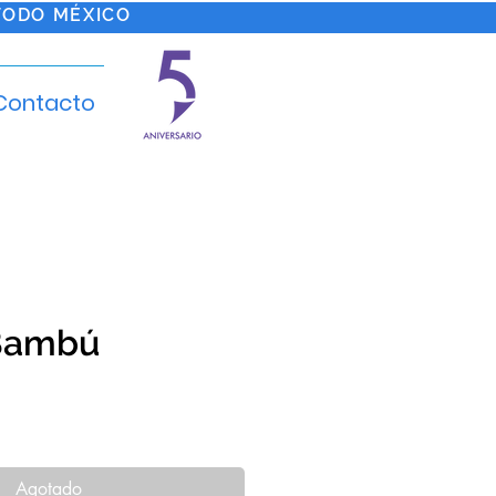
TODO MÉXICO
Contacto
 Bambú
cio
Agotado